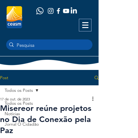
Post
Todos os Posts
17 de out. de 2023
Todos os Posts
Misereor reúne projetos
Notícias
no Dia de Conexão pela
Jornal O Cidadão
Paz