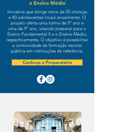
o Ensino Médio
Iniciativa que atinge cerca de 20 crianças
e 40 adolescentes locais anualmente. O
projeto oferta uma turma de 5º ano e
uma de 9º ano, visando preparar para o
Ensino Fundamental II e o Ensino Médio,
respectivamente. O objetivo é possibilitar
a continuidade da formação escolar
pública em instituições de referência.
Conheça o Preparatório