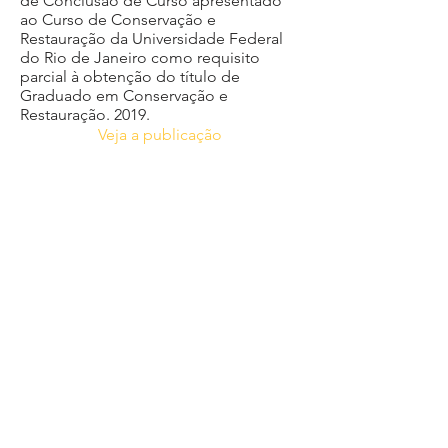
de Conclusão de Curso apresentado
ao Curso de Conservação e
Restauração da Universidade Federal
do Rio de Janeiro como requisito
parcial à obtenção do título de
Graduado em Conservação e
Restauração. 2019.
Veja a publicação
2020
Maré de Lazer: construções,
sociabilidades e significados dos
lugares de Lazer no Morro do
Timbau
Diogo Silva do Nascimento. Tese
apresentada ao Programa de Pós-
Graduação em Estudos do Lazer da
Escola de Educação Física, Fisioterapia
e Terapia Ocupacional da Universidade
Federal de Minas Gerais (UFMG). 2020.
Veja a publicação