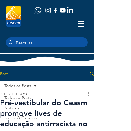
Post
Todos os Posts
7 de out. de 2020
Todos os Posts
Pré-vestibular do Ceasm
Notícias
promove lives de
Jornal O Cidadão
educação antirracista no