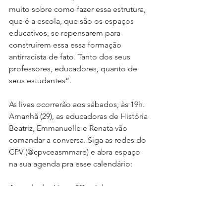
muito sobre como fazer essa estrutura, 
que é a escola, que são os espaços 
educativos, se repensarem para 
construírem essa essa formação 
antirracista de fato. Tanto dos seus 
professores, educadores, quanto de 
seus estudantes”.
As lives ocorrerão aos sábados, às 19h. 
Amanhã (29), as educadoras de História 
Beatriz, Emmanuelle e Renata vão 
comandar a conversa. Siga as redes do 
CPV (@cpvceasmmare) e abra espaço 
na sua agenda pra esse calendário:
Agenda das Lives: “Caminhos para 
uma Educação Antirracista”*