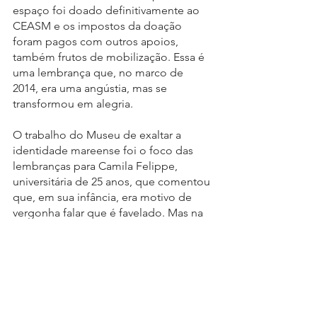
espaço foi doado definitivamente ao 
CEASM e os impostos da doação 
foram pagos com outros apoios, 
também frutos de mobilização. Essa é 
uma lembrança que, no marco de 
2014, era uma angústia, mas se 
transformou em alegria. 
O trabalho do Museu de exaltar a 
identidade mareense foi o foco das 
lembranças para Camila Felippe, 
universitária de 25 anos, que comentou 
que, em sua infância, era motivo de 
vergonha falar que é favelado. Mas na 
adolescência ela começou a 
frequentar o Museu, para conhecer a 
história do bairro, e passou a ter 
orgulho. “O Museu é transformador. 
Você entra aqui e você sai de outra 
forma”. Outro jovem que abordou a 