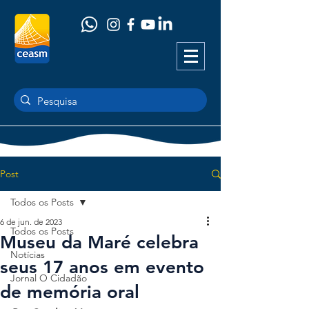
Post
Todos os Posts
6 de jun. de 2023
Todos os Posts
Museu da Maré celebra
Notícias
seus 17 anos em evento
Jornal O Cidadão
de memória oral