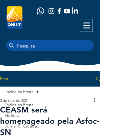
Post
Todos os Posts
3 de dez. de 2021
Todos os Posts
CEASM será
Notícias
homenageado pela Asfoc-
Jornal O Cidadão
SN