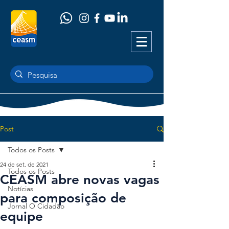
Post
Todos os Posts
24 de set. de 2021
Todos os Posts
CEASM abre novas vagas
Notícias
para composição de
Jornal O Cidadão
equipe