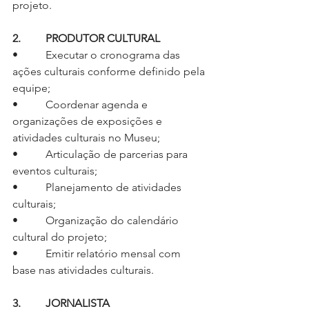
projeto.
2.         PRODUTOR CULTURAL
•          Executar o cronograma das 
ações culturais conforme definido pela 
equipe;
•          Coordenar agenda e 
organizações de exposições e 
atividades culturais no Museu;
•          Articulação de parcerias para 
eventos culturais;
•          Planejamento de atividades 
culturais;
•          Organização do calendário 
cultural do projeto;
•          Emitir relatório mensal com 
base nas atividades culturais.
3.         JORNALISTA